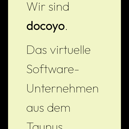
Wir sind
docoyo
.
Das virtuelle
Software-
Notwendig
Diese
Cookies
Unternehmen
sind nicht
optional.
Sie werden
aus dem
benötigt,
damit die
Website
funktioniert.
Taunus