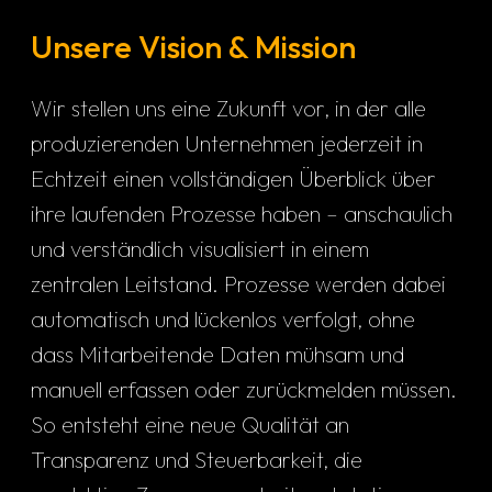
Wenn Sie
diese
Unsere Vision & Mission
Cookies
ablehnen,
verschwinden
Wir stellen uns eine Zukunft vor, in der alle
einige
Funktionen
produzierenden Unternehmen jederzeit in
von der
Echtzeit einen vollständigen Überblick über
Website.
ihre laufenden Prozesse haben – anschaulich
und verständlich visualisiert in einem
Marketing
Indem Sie uns Ihre
zentralen Leitstand. Prozesse werden dabei
Interessen und Ihr
automatisch und lückenlos verfolgt, ohne
Verhalten beim
Besuch unserer
dass Mitarbeitende Daten mühsam und
Website mitteilen,
erhöhen Sie die
manuell erfassen oder zurückmelden müssen.
Wahrscheinlichkeit,
So entsteht eine neue Qualität an
personalisierte
Inhalte und
Transparenz und Steuerbarkeit, die
Angebote zu